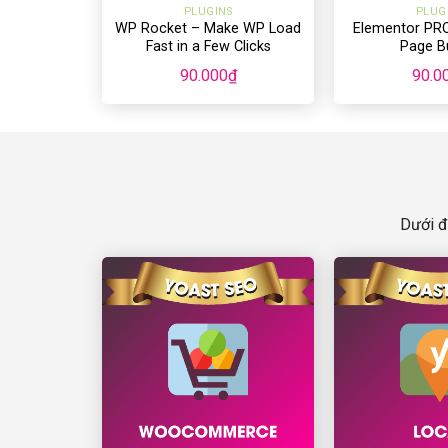
PLUGINS
PLUG
WP Rocket – Make WP Load
Elementor PR
Fast in a Few Clicks
Page Bu
90.000
₫
90.0
Dưới đ