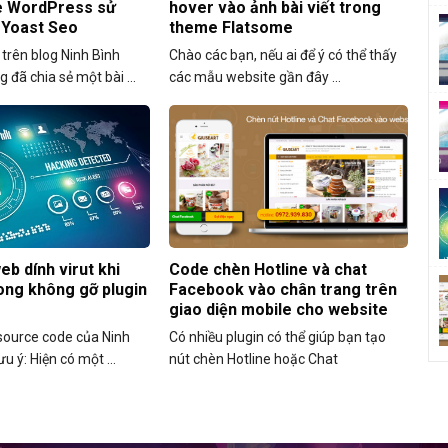
e WordPress sử
hover vào ảnh bài viết trong
 Yoast Seo
theme Flatsome
trên blog Ninh Bình
Chào các bạn, nếu ai để ý có thể thấy
đã chia sẻ một bài ...
các mẫu website gần đây ...
eb dính virut khi
Code chèn Hotline và chat
ong không gỡ plugin
Facebook vào chân trang trên
giao diện mobile cho website
ource code của Ninh
Có nhiều plugin có thể giúp bạn tạo
u ý: Hiện có một ...
nút chèn Hotline hoặc Chat
Facebook ở chân trang trên website ...