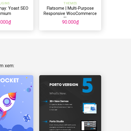
UGINS
THEMES
chạy: Yoast SEO
Flatsome | Multi-Purpose
emium
Responsive WooCommerce
Theme
.000
₫
90.000
₫
ìm xem: