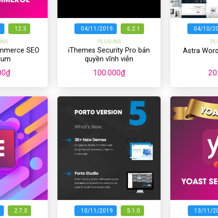
+
+
9
12.3
04/11/2019
6.2.1
04/10/2
INS
PLUGINS
PL
mmerce SEO
iThemes Security Pro bản
Astra Wor
ium
quyền vĩnh viễn
00
₫
100.000
₫
20
+
+
2.7.3
10/11/2019
5.1.0
13/11/2