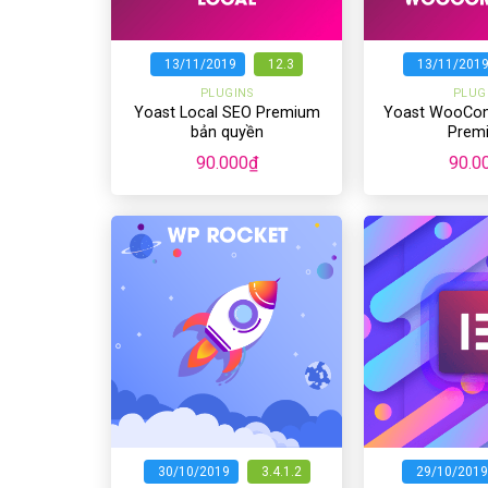
+
+
13/11/2019
12.3
13/11/201
PLUGINS
PLUG
Yoast Local SEO Premium
Yoast WooCo
bản quyền
Prem
90.000
₫
90.0
+
+
30/10/2019
3.4.1.2
29/10/2019