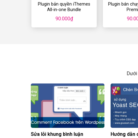
Plugin bản quyền iThemes
Plugin bán chạ
All-in-one Bundle
Prem
90.000
₫
90.0
Dưới 
Sửa lỗi khung bình luận
Hướng dẫn 