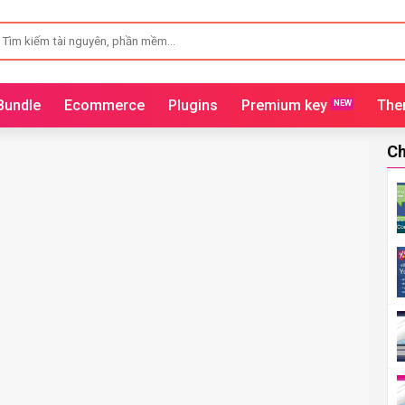
ìm
iếm:
Bundle
Ecommerce
Plugins
Premium key
The
Ch