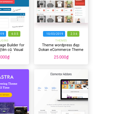
+
019
6.0.5
10/03/2019
2.3.6
UGINS
THEMES
ge Builder for
Theme wordpress đẹp:
tên cũ: Visual
Dokan eCommerce Theme
poser)
.000
₫
25.000
₫