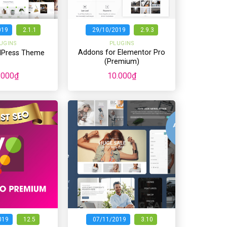
+
019
2.1.1
29/10/2019
2.9.3
UGINS
PLUGINS
Addons for Elementor Pro
dPress Theme
(Premium)
.000
₫
10.000
₫
+
019
12.5
07/11/2019
3.10