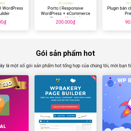
INS
PLUGINS
PL
O WordPress
Porto | Responsive
Plugin bán 
ilder
WordPress + eCommerce
Pr
Theme (Có Key)
00
₫
200.000
₫
90
Gói sản phẩm hot
ây là một số gói sản phẩm hot tổng hợp của chúng tôi, mời bạn t