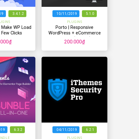
+
19
3.4.1.2
10/11/2019
5.1.0
UGINS
PLUGINS
– Make WP Load
Porto | Responsive
a Few Clicks
WordPress + eCommerce
Theme (Có Key)
.000
₫
200.000
₫
+
019
6.3.2
04/11/2019
6.2.1
UNDLE
PLUGINS