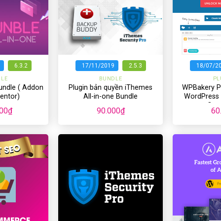
+
+
6.3.2
17/11/2019
2.5.3
18/07/2
LE
BUNDLE
PL
Bundle ( Addon
Plugin bản quyền iThemes
WPBakery Pa
entor)
All-in-one Bundle
WordPress (
Com
00
₫
90.000
₫
60