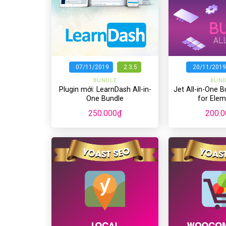
+
+
07/11/2019
2.3.5
20/11/2019
BUNDLE
BUND
Plugin mới: LearnDash All-in-
Jet All-in-One 
One Bundle
for Elem
250.000
₫
200.0