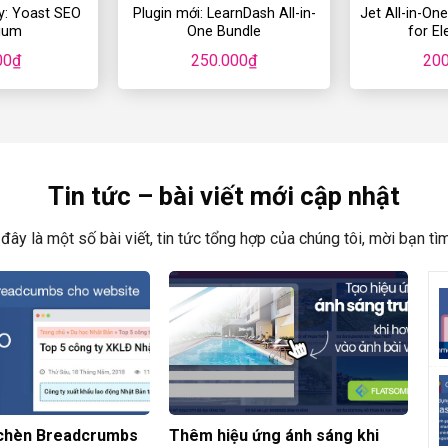
y: Yoast SEO
Plugin mới: LearnDash All-in-
Jet All-in-On
ium
One Bundle
for E
00
₫
250.000
₫
200
Tin tức – bài viết mới cập nhật
đây là một số bài viết, tin tức tổng hợp của chúng tôi, mời bạn tì
chèn Breadcrumbs
Thêm hiệu ứng ánh sáng khi