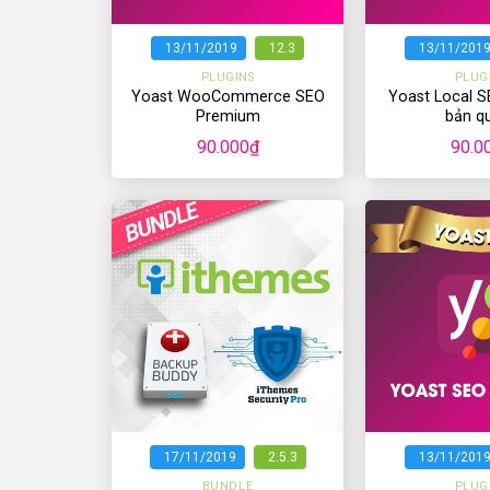
+
+
13/11/2019
12.3
13/11/201
PLUGINS
PLUG
Yoast WooCommerce SEO
Yoast Local 
Premium
bản q
90.000
₫
90.0
+
+
17/11/2019
2.5.3
13/11/201
BUNDLE
PLUG