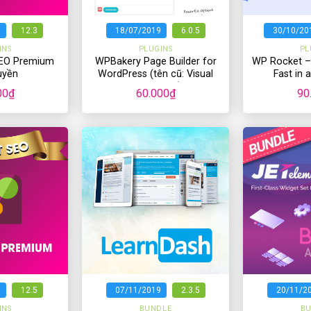
+
+
9
12.3
18/07/2019
6.0.5
30/10/20
INS
PLUGINS
PL
SEO Premium
WPBakery Page Builder for
WP Rocket 
uyền
WordPress (tên cũ: Visual
Fast in 
Composer)
00
₫
60.000
₫
90
+
+
9
12.5
07/11/2019
2.3.5
20/11/2
INS
BUNDLE
B